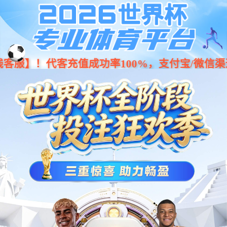
天生赢家一触即发(中文)官网
k8凯发(中国)
ANERXIN
当前位置：
首页
>
产品中心
>
Ⅱ类防爆话站扩音电话广播系统系
列
PRODUCT DISPLAY
产品
直通车
专注生产各类衡器的高科技企业，技术人员具有从事衡器行业十多年的经
验