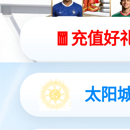
队；集研发、设计、生产、销售、安装一站式服务。
产品种类多，
规格全
FOUR STRENGTH ADVANTAGES - 03
目前我司产品已经出口到全球各地几十个国家，并畅
销欧洲、美洲、亚洲、非洲，获得用户的一致好评。