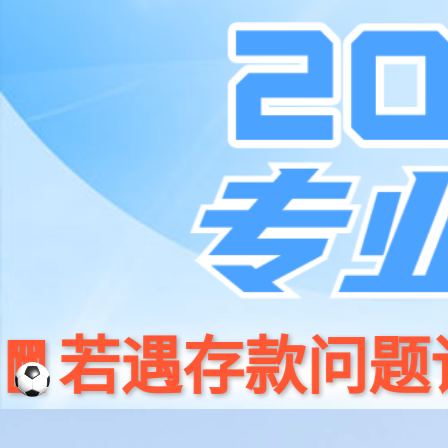
欢迎您访问k8凯发(中国)(集团)智能科技股份有限公司网站官网！
k8凯发(中国)
网站首页
ANERXIN
24小时咨询服务热线
0519-89819186
PROD
产品
直
产品导航
PRODUCT NAVIGATION
是一家集设计、研
Ⅰ类矿用广播通信产品系列