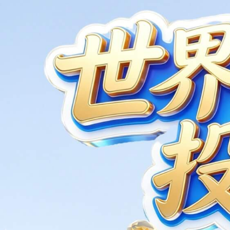
Ⅱ类防爆话站扩音电话广播系统系列
Ⅰ类矿用隔爆型摄像仪系列
Ⅰ类矿用本安型摄像仪系列
Ⅱ类防爆摄像仪系列
QI
Ⅱ类防爆球机系列
厂家直销 
Ⅱ类防爆云台一体机系列
了解详
矿用电源系列