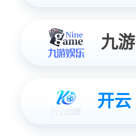
MORE
k8凯发(中国)放假通知
公司新闻