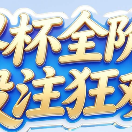
NGFENG
QINGFEN
KXY12矿用本安型音箱——矿用应急广播系统终端设备
矿用本安型扩播电
? 品质保障 ? 按需定制
厂家直销 ? 品质保障 ? 按需
情
咨询报价
了解详情
咨询报