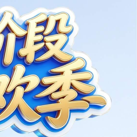
G
QINGFENG
话
钻井平台防爆扩音对讲系统——Ⅱ类防爆话站系列
定制
厂家直销 ? 品质保障 ? 按需定制
价
了解详情
咨询报价