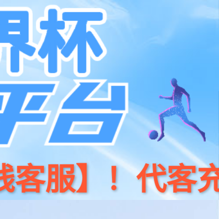
9-89819186
18796910648（广播通信） 13912301339
新闻资讯
资质荣誉
联系一触即发(中文)官网
格优惠
产品种类多，
规格全
精英团队，
实力过硬
讯设备系统服务的综合性高科技企业。