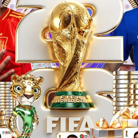
精益求精
，并致力于为客户提供防爆视频通讯设备系统服务的综合性高科
品质过硬，
价格优
FOUR STRENGTH ADVANTAGES
设有严格的质检工序，严把质量
合格率为99.8%，保障产品的