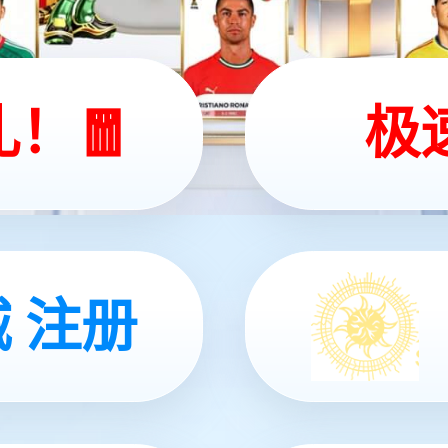
惠。
精英团队，
实力过
FOUR STRENGTH ADVANTAGES
快速帮您解决问题，提供技术支持
消费者等提供有竞争力的综合解决方