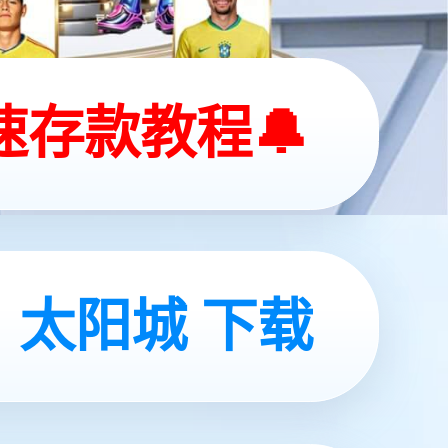
硬
 - 04
。致力于为企业和
案和服务。